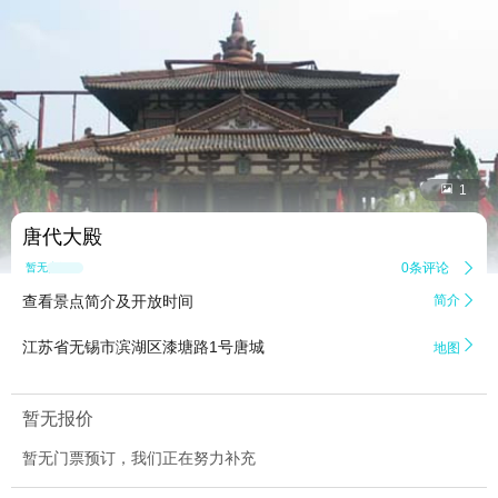


1
唐代大殿
0条评论

暂无点评
查看景点简介及开放时间
简介


江苏省无锡市滨湖区漆塘路1号唐城
地图
暂无报价
暂无门票预订，我们正在努力补充