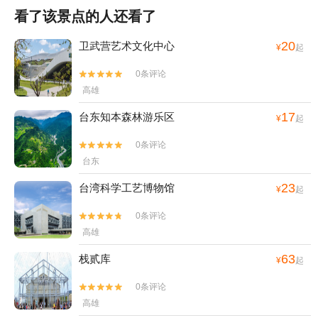
看了该景点的人还看了
20
卫武营艺术文化中心
¥
起
0条评论


高雄
17
台东知本森林游乐区
¥
起
0条评论


台东
23
台湾科学工艺博物馆
¥
起
0条评论


高雄
63
栈贰库
¥
起
0条评论


高雄