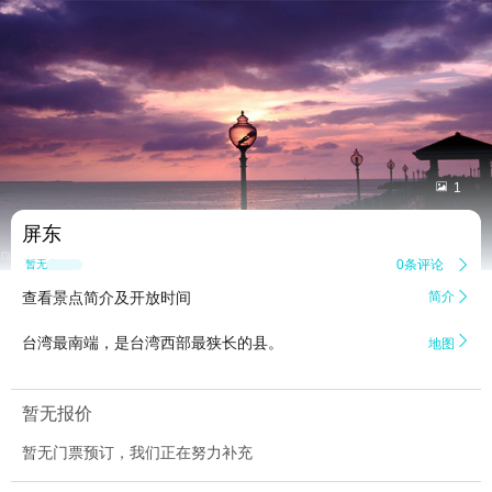


1
屏东
0条评论

暂无点评
查看景点简介及开放时间
简介


台湾最南端，是台湾西部最狭长的县。
地图
暂无报价
暂无门票预订，我们正在努力补充