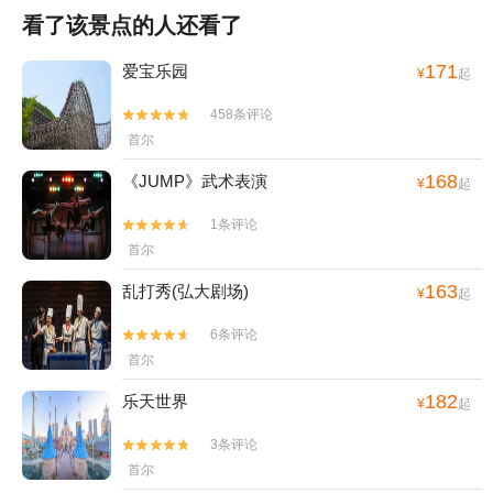
看了该景点的人还看了
171
爱宝乐园
¥
起
458条评论


首尔
168
《JUMP》武术表演
¥
起
1条评论


首尔
163
乱打秀(弘大剧场)
¥
起
6条评论


首尔
182
乐天世界
¥
起
3条评论


首尔