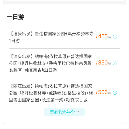
一日游
【迪庆出发】普达措国家公园+噶丹松赞林寺
455

¥
起
1日游
【迪庆出发】纳帕海(依拉草原)+普达措国家
350
公园+噶丹松赞林寺+香格里拉巴拉格宗风景

¥
起
名胜区+独克宗古城1日游
【丽江出发】纳帕海(依拉草原)+普达措国家
506
公园+噶丹松赞林寺+虎跳峡(香格里拉段)+梅

¥
起
里雪山国家公园+长江第一湾+独克宗古城
+飞来寺+梅里雪山国家公园金沙江大湾3日游
查看剩余44个
