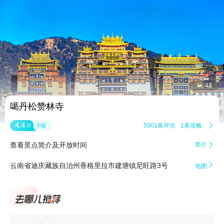


43
噶丹松赞林寺
4.4
5001条评论
1条攻略

分
不错
查看景点简介及开放时间
简介


云南省迪庆藏族自治州香格里拉市建塘镇尼旺路3号
地图