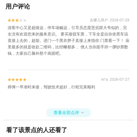
用户评论
去哪儿用户 2026-07-29


游客中心又是超级远，停车场贼远，引导员态度恶劣跟大爷似的，完
全没有欢迎您来的服务意识。 要买接驳车票，下车全是拉你坐黑车说
直接上去的，超烦。进门一个黑衣胖子直接上来指你:门票看一下！ 庙
里最多的就是收款二维码，比经幡都多， 僧人当你面手持一摞钞票数
钱，大家自己脑补那个画面吧。
m*a 2026-07-27


师傅一早准时来接，驾驶技术超好，行程完美顺利
查看全部点评

看了该景点的人还看了