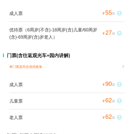
55
成人票

¥
起
优待票（6周岁(不含)-18周岁(含)儿童/60周岁
27

¥
起
(含)-69周岁(含)岁老人）
门票(含往返观光车+园内讲解)
单门票及符合
优待政策

90
成人票

¥
起
62
儿童票

¥
起
62
老人票

¥
起