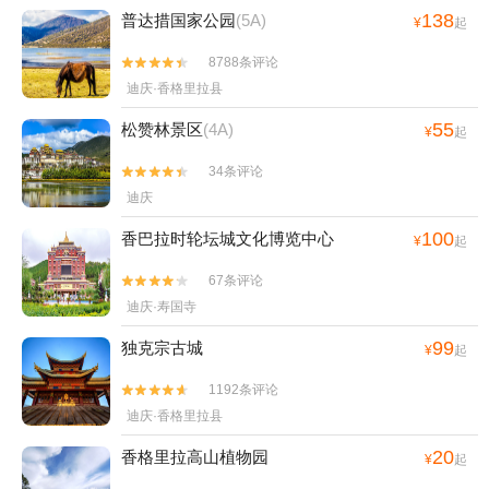
138
普达措国家公园
(5A)
¥
起
8788条评论


迪庆·香格里拉县
55
松赞林景区
(4A)
¥
起
34条评论


迪庆
100
香巴拉时轮坛城文化博览中心
¥
起
67条评论


迪庆·寿国寺
99
独克宗古城
¥
起
1192条评论


迪庆·香格里拉县
20
香格里拉高山植物园
¥
起