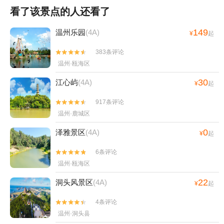
看了该景点的人还看了
149
温州乐园
(4A)
¥
起
383条评论


温州·瓯海区
30
江心屿
(4A)
¥
起
917条评论


温州·鹿城区
0
泽雅景区
(4A)
¥
起
6条评论


温州·瓯海区
22
洞头风景区
(4A)
¥
起
4条评论


温州·洞头县