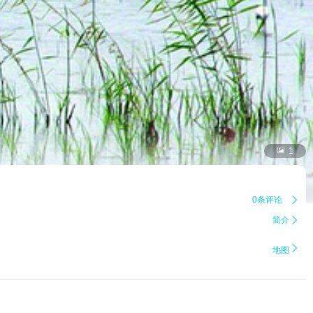

1
0条评论

简介


地图