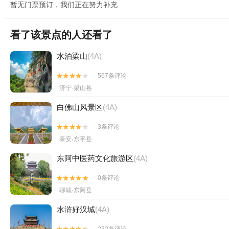
暂无门票预订，我们正在努力补充
看了该景点的人还看了
水泊梁山
(4A)
567条评论


济宁·梁山县
白佛山风景区
(4A)
3条评论


泰安·东平县
东阿中医药文化旅游区
(4A)
0条评论


聊城·东阿县
水浒好汉城
(4A)