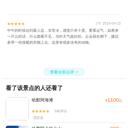
c*h 2018-04-15


中午的时候达到最上边，非常冷，感觉只有十度。要看运气，如果来
一片云的话，什么都看不见，当时天气挺好的。云朵就在脚下，建议
多带一些保暖的衣物上去。这里有很多珍奇的动物。
查看全部点评

看了该景点的人还看了
1100
哈默阿海滩
¥
起
0条评论


茂宜县