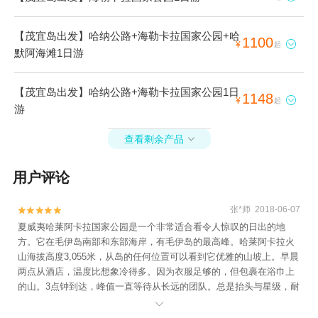
【茂宜岛出发】哈纳公路+海勒卡拉国家公园+哈
1100

¥
起
默阿海滩1日游
【茂宜岛出发】哈纳公路+海勒卡拉国家公园1日
1148

¥
起
游
查看剩余产品

用户评论
张*师 2018-06-07


夏威夷哈莱阿卡拉国家公园是一个非常适合看令人惊叹的日出的地
方。它在毛伊岛南部和东部海岸，有毛伊岛的最高峰。哈莱阿卡拉火
山海拔高度3,055米，从岛的任何位置可以看到它优雅的山坡上。早晨
两点从酒店，温度比想象冷得多。因为衣服足够的，但包裹在浴巾上
的山。3点钟到达，峰值一直等待从长远的团队。总是抬头与星级，耐
心和依此类推。5点一半左右，太阳慢慢地揭示头的角度，云涂层与软

金色，每个人都开始拍照，拥抱。还有唱歌孩子。