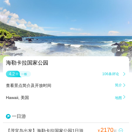


9
海勒卡拉国家公园
4.2
106条评论

分
一般
查看景点简介及开放时间
简介


Hawaii, 美国
地图
一日游
2170
【茂宜岛出发】海勒卡拉国家公园1日游

¥
起