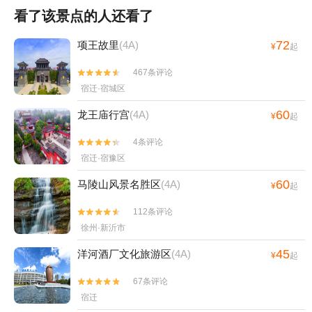
看了该景点的人还看了
72
项王故里
(4A)
¥
起
467条评论


宿迁·宿城区
60
龙王庙行宫
(4A)
¥
起
4条评论


宿迁·宿豫区
60
马陵山风景名胜区
(4A)
¥
起
112条评论


徐州·新沂市
45
洋河酒厂文化旅游区
(4A)
¥
起
67条评论


宿迁