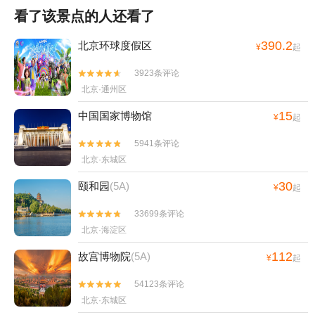
看了该景点的人还看了
390.2
北京环球度假区
¥
起
3923条评论


北京·通州区
15
中国国家博物馆
¥
起
5941条评论


北京·东城区
30
颐和园
(5A)
¥
起
33699条评论


北京·海淀区
112
故宫博物院
(5A)
¥
起
54123条评论


北京·东城区