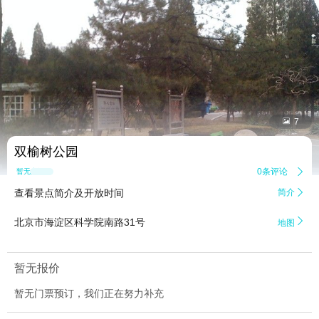


7
双榆树公园
0条评论

暂无点评
查看景点简介及开放时间
简介


北京市海淀区科学院南路31号
地图
暂无报价
暂无门票预订，我们正在努力补充