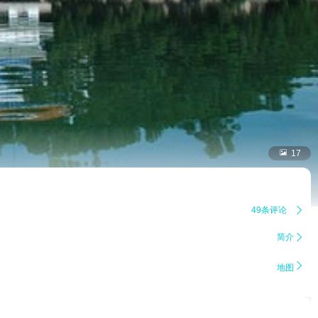

17
49条评论

简介


地图