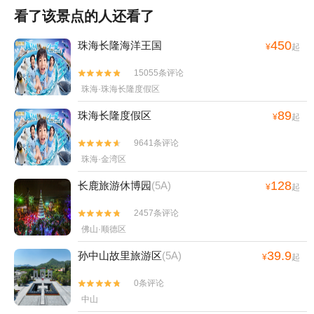
看了该景点的人还看了
450
珠海长隆海洋王国
¥
起
15055条评论


珠海·珠海长隆度假区
89
珠海长隆度假区
¥
起
9641条评论


珠海·金湾区
128
长鹿旅游休博园
(5A)
¥
起
2457条评论


佛山·顺德区
39.9
孙中山故里旅游区
(5A)
¥
起
0条评论


中山