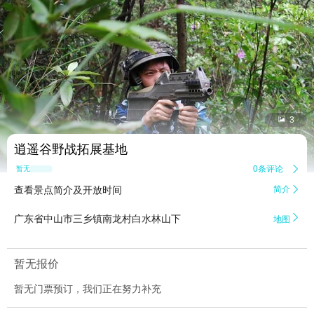


3
逍遥谷野战拓展基地
0条评论

暂无点评
查看景点简介及开放时间
简介


广东省中山市三乡镇南龙村白水林山下
地图
暂无报价
暂无门票预订，我们正在努力补充