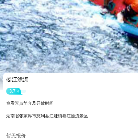
娄江漂流
3.7
分
查看景点简介及开放时间
湖南省张家界市慈利县江垭镇娄江漂流景区
暂无报价