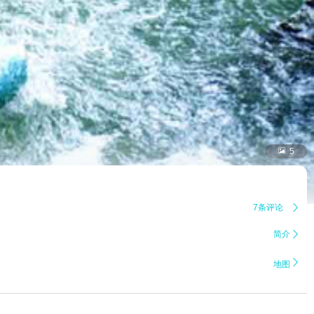

5
7条评论

简介


地图