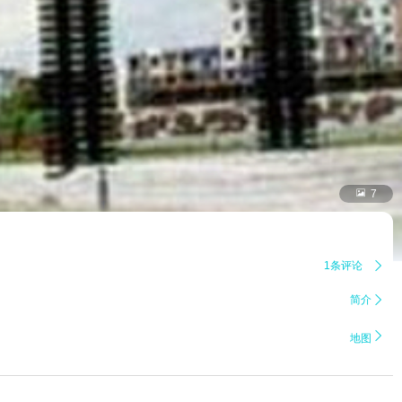

7
1条评论

简介


地图