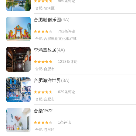
989条评论


合肥·包河区
合肥融创乐园
(4A)
792条评论


合肥·合肥融创文化旅游城
李鸿章故居
(4A)
1218条评论


合肥·合肥市
合肥海洋世界
(3A)
629条评论


合肥·合肥市
合柴1972
1条评论


合肥·包河区