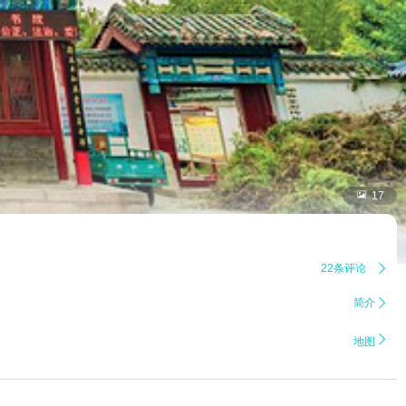

17
22条评论

简介


地图