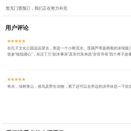
暂无门票预订，我们正在努力补充
用户评论


在孔子文化公园远远望去，那是一个小桥流水、莲藕芦苇簇拥着的浓缩版川
曾参“啮指痛心”，东汉丁兰“刻木事亲”及宋代朱寿昌“弃官寻母”四个孝


有水，绿树青山，候鸟及野生动物，累了还可以去旁边的凉亭休息一下吹