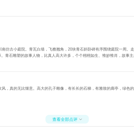
南仿古小庭院。青瓦白墙，飞檐翘角，20块青石斜卧碑有序围绕庭院一周。走
子故事。青石雕塑的故事人物，比真人高大许多，个个栩栩如生、惟妙惟肖，故事
吹风，真的无比惬意。高大的孔子雕像，有长长的石梯，有雅致的廊亭，绿色的
查看全部点评
