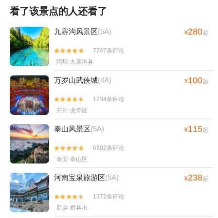
看了该景点的人还看了
280
九寨沟风景区
(5A)
¥
起
7747条评论


阿坝·九寨沟县
100
万岁山武侠城
(4A)
¥
起
1234条评论


开封·龙亭区
115
泰山风景区
(5A)
¥
起
6302条评论


泰安·泰山区
238
河南宝泉旅游区
(5A)
¥
起
1372条评论


新乡·辉县市