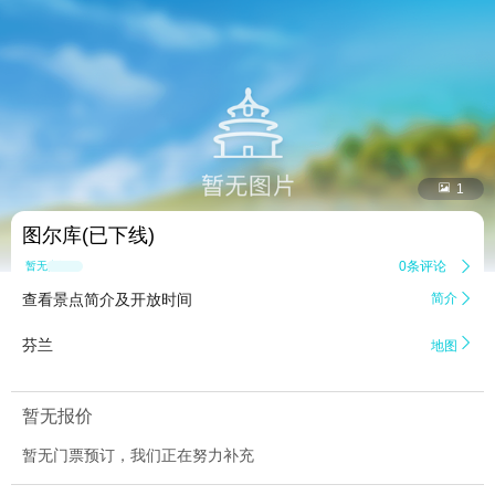


1
图尔库(已下线)
0条评论

暂无点评
查看景点简介及开放时间
简介


芬兰
地图
暂无报价
暂无门票预订，我们正在努力补充