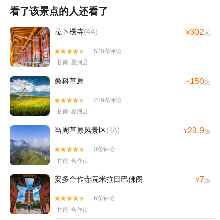
看了该景点的人还看了
302
拉卜楞寺
(4A)
¥
起
520条评论


甘南·夏河县
150
桑科草原
¥
起
289条评论


甘南·夏河县
29.9
当周草原风景区
(4A)
¥
起
0条评论


甘南·合作市
7
安多合作寺院米拉日巴佛阁
¥
起
6条评论


甘南·合作市