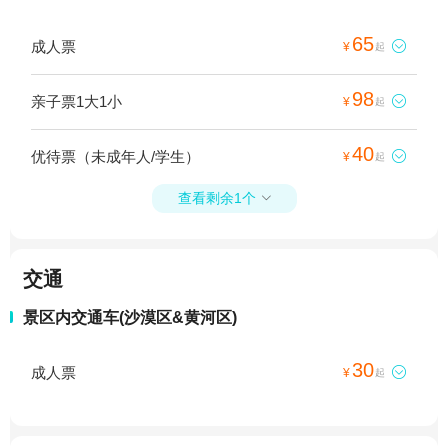
65
成人票

¥
起
98
亲子票1大1小

¥
起
40
优待票（未成年人/学生）

¥
起
查看剩余1个

交通
景区内交通车(沙漠区&黄河区)
30
成人票

¥
起