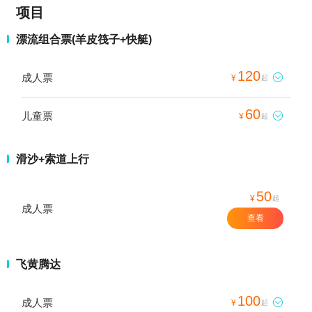
项目
漂流组合票(羊皮筏子+快艇)
120
成人票

¥
起
60
儿童票

¥
起
滑沙+索道上行
50
¥
起
成人票
查看
飞黄腾达
100
成人票

¥
起