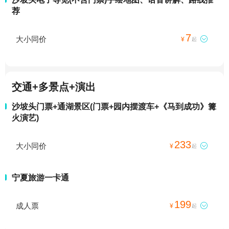
荐
7
大小同价

¥
起
交通+多景点+演出
沙坡头门票+通湖景区(门票+园内摆渡车+《马到成功》篝
火演艺)
233
大小同价

¥
起
宁夏旅游一卡通
199
成人票

¥
起