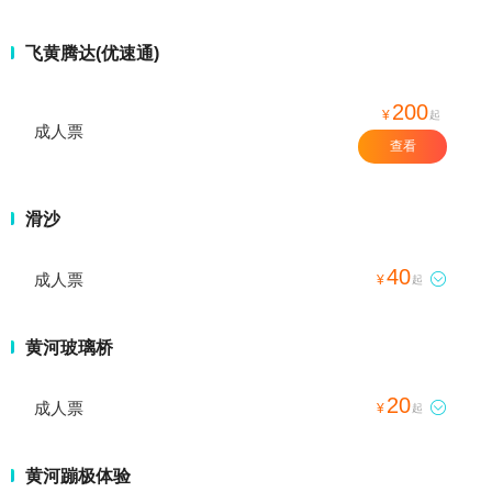
飞黄腾达(优速通)
200
¥
起
成人票
查看
滑沙
40
成人票

¥
起
黄河玻璃桥
20
成人票

¥
起
黄河蹦极体验