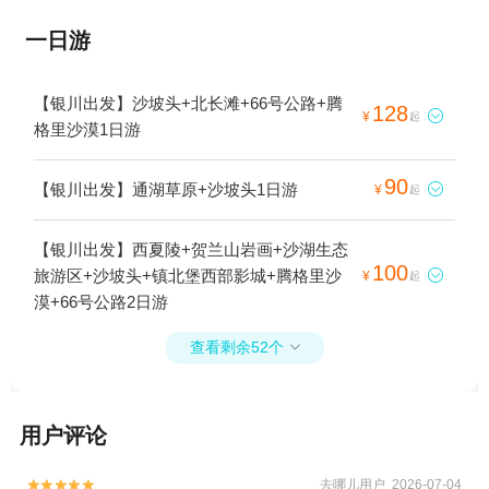
一日游
【银川出发】沙坡头+北长滩+66号公路+腾
128

¥
起
格里沙漠1日游
90
【银川出发】通湖草原+沙坡头1日游

¥
起
【银川出发】西夏陵+贺兰山岩画+沙湖生态
100
旅游区+沙坡头+镇北堡西部影城+腾格里沙

¥
起
漠+66号公路2日游
查看剩余52个

用户评论
去哪儿用户 2026-07-04

