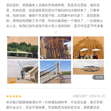
蛮好蛮好，里面服务人员都非常热情和善。贵是有点贵啦，项目也
贵、吃的也贵。但是感觉景区把沙子能玩的玩法都找来了，只要有
钱，包快乐的。像那个羊皮筏子啦，比想象中好玩多了，晃晃悠悠
的，师傅还给唱船工号子呢，性价比最高的一个项目了，一次体验山
水人文。给我们划羊皮筏子的小哥人也特别好，是15号还是75号来着
我给忘了，哎呦，有图片，请景区自行分辨。然后那个滑沙，那么长

的一条沙道，真难得见到。反正我们在里头玩了一天，挺开心的，会
介绍给家人朋友来玩。
共8张
去哪儿用户 2026-01-29


本次银川跟团体验满分💯！行程规划很科学，不走回头路，每天车程
都不会太久，完全不觉得累。导游熟悉当地历史文化，讲西夏历史、