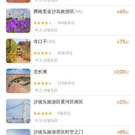
中卫·沙坡头区
45
腾格里金沙岛旅游区
(4A)
¥
起
594条评论


中卫·沙坡头区
75
寺口子
(4A)
¥
起
66条评论


中卫·沙坡头区
100
北长滩
¥
起
215条评论


中卫·沙坡头区
20
沙坡头旅游区黄河区南区
¥
起
6条评论


中卫·沙坡头区
65
沙坡头旅游景区时空之门
¥
起