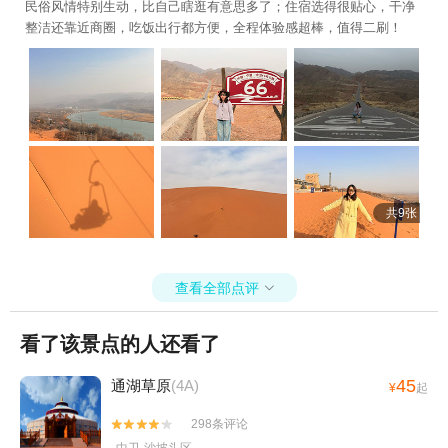
民俗风情特别生动，比自己瞎逛有意思多了；住宿选得很贴心，干净
整洁还靠近商圈，吃饭出行都方便，全程体验感超棒，值得二刷！
共9张
查看全部点评

看了该景点的人还看了
45
通湖草原
(4A)
¥
起
298条评论

