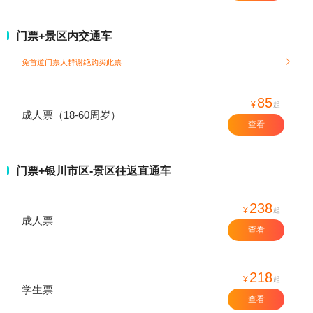
门票+景区内交通车
免首道门票人群谢绝购买此票

85
¥
起
成人票（18-60周岁）
查看
门票+银川市区-景区往返直通车
238
¥
起
成人票
查看
218
¥
起
学生票
查看