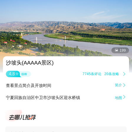


199
沙坡头(AAAAA景区)
4.8
7745条评论
20条攻略

分
很棒
查看景点简介及开放时间
简介


宁夏回族自治区中卫市沙坡头区迎水桥镇
地图