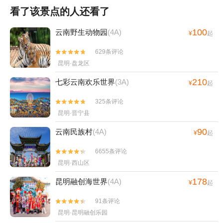
看了该景点的人还看了
100
云南野生动物园
(4A)
¥
起
629条评论


昆明·盘龙区
210
七彩云南欢乐世界
(3A)
¥
起
325条评论


昆明·晋宁县
90
云南民族村
(4A)
¥
起
6655条评论


昆明·西山区
178
昆明融创海世界
(4A)
¥
起
91条评论


昆明·昆明融创乐园