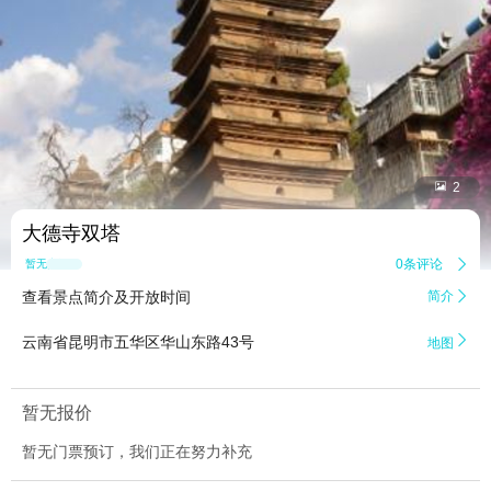


2
大德寺双塔
0条评论

暂无点评
查看景点简介及开放时间
简介


云南省昆明市五华区华山东路43号
地图
暂无报价
暂无门票预订，我们正在努力补充