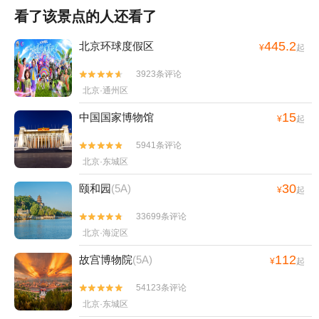
看了该景点的人还看了
445.2
北京环球度假区
¥
起
3923条评论


北京·通州区
15
中国国家博物馆
¥
起
5941条评论


北京·东城区
30
颐和园
(5A)
¥
起
33699条评论


北京·海淀区
112
故宫博物院
(5A)
¥
起
54123条评论


北京·东城区