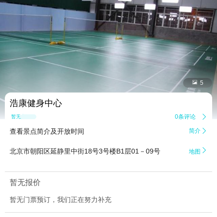


5
浩康健身中心
0条评论

暂无点评
查看景点简介及开放时间
简介


北京市朝阳区延静里中街18号3号楼B1层01－09号
地图
暂无报价
暂无门票预订，我们正在努力补充