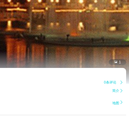

1
0条评论

简介


地图