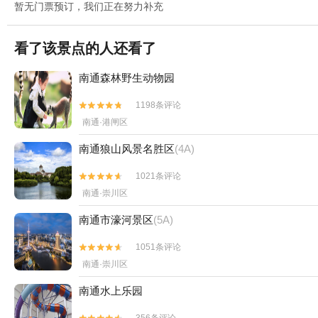
暂无门票预订，我们正在努力补充
看了该景点的人还看了
南通森林野生动物园
1198条评论


南通·港闸区
南通狼山风景名胜区
(4A)
1021条评论


南通·崇川区
南通市濠河景区
(5A)
1051条评论


南通·崇川区
南通水上乐园