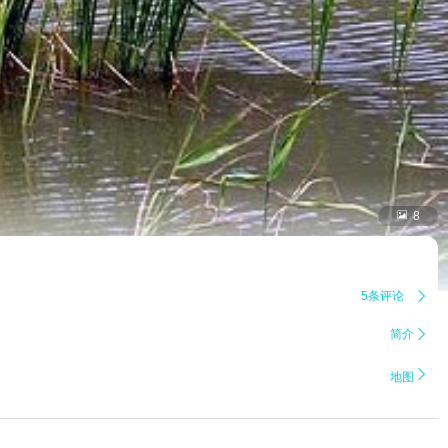

8
5条评论

简介


地图