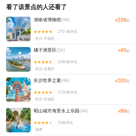
看了该景点的人还看了
238
湖南省博物馆
(4A)
¥
起
2757条评论


长沙·开福区
45
橘子洲景区
(5A)
¥
起
2285条评论


长沙·岳麓区
200
长沙世界之窗
(4A)
¥
起
2725条评论


长沙·开福区
99
昭山城市海景水上乐园
(4A)
¥
起
24条评论


湘潭