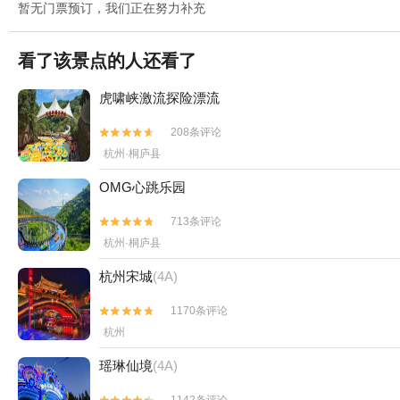
暂无门票预订，我们正在努力补充
看了该景点的人还看了
虎啸峡激流探险漂流
208条评论


杭州·桐庐县
OMG心跳乐园
713条评论


杭州·桐庐县
杭州宋城
(4A)
1170条评论


杭州
瑶琳仙境
(4A)