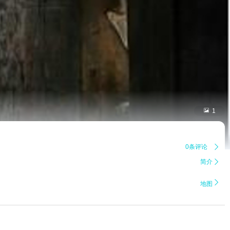

1
0条评论

简介


地图