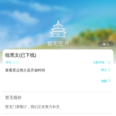


1
纽黑文(已下线)
0条评论

暂无点评
查看景点简介及开放时间
简介


地图
暂无报价
暂无门票预订，我们正在努力补充