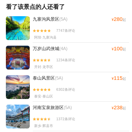
看了该景点的人还看了
280
九寨沟风景区
(5A)
¥
起
7747条评论


阿坝·九寨沟县
100
万岁山武侠城
(4A)
¥
起
1234条评论


开封·龙亭区
115
泰山风景区
(5A)
¥
起
6302条评论


泰安·泰山区
238
河南宝泉旅游区
(5A)
¥
起
1372条评论


新乡·辉县市