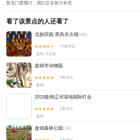
暂无门票预订，我们正在努力补充
看了该景点的人还看了
北旅田园·黑风关古镇
(4A)
73条评论


盘锦·大洼县
盘锦市动物园
0条评论


盘锦
2019盘锦辽河湿地国际灯会
1条评论


盘锦
盘锦森林公园
(3A)