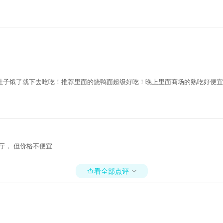
肚子饿了就下去吃吃！推荐里面的烧鸭面超级好吃！晚上里面商场的熟吃好便宜
厅， 但价格不便宜
查看全部点评
