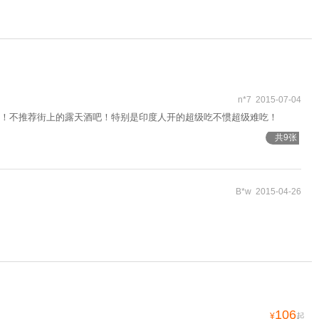
n*7 2015-07-04
！不推荐街上的露天酒吧！特别是印度人开的超级吃不惯超级难吃！
共9张
B*w 2015-04-26
106
¥
起