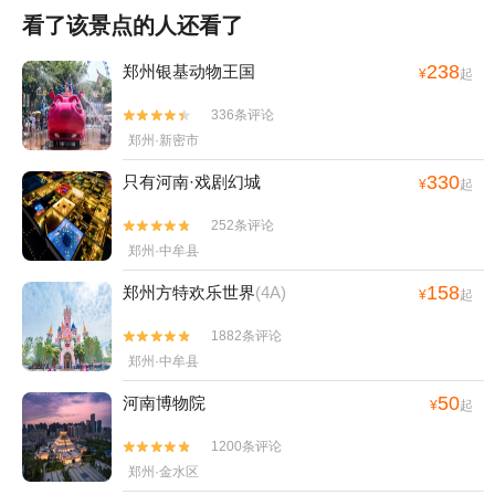
看了该景点的人还看了
238
郑州银基动物王国
¥
起
336条评论


郑州·新密市
330
只有河南·戏剧幻城
¥
起
252条评论


郑州·中牟县
158
郑州方特欢乐世界
(4A)
¥
起
1882条评论


郑州·中牟县
50
河南博物院
¥
起
1200条评论


郑州·金水区