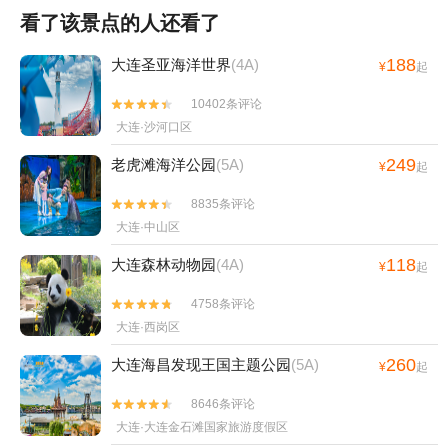
看了该景点的人还看了
188
大连圣亚海洋世界
(4A)
¥
起
10402条评论


大连·沙河口区
249
老虎滩海洋公园
(5A)
¥
起
8835条评论


大连·中山区
118
大连森林动物园
(4A)
¥
起
4758条评论


大连·西岗区
260
大连海昌发现王国主题公园
(5A)
¥
起
8646条评论


大连·大连金石滩国家旅游度假区