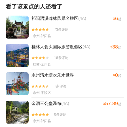
看了该景点的人还看了
6
祁阳浯溪碑林风景名胜区
(4A)
¥
起
73条评论


永州·祁阳县
38
桂林大碧头国际旅游度假区
(4A)
¥
起
18条评论


桂林·全州县
0
永州清水塘欢乐水世界
¥
起
1条评论


永州·零陵区
57.89
金洞三公垒瀑布
(4A)
¥
起
0条评论


永州·祁阳县