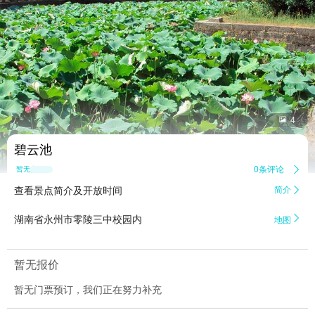


4
碧云池
0条评论

暂无点评
查看景点简介及开放时间
简介


湖南省永州市零陵三中校园内
地图
暂无报价
暂无门票预订，我们正在努力补充