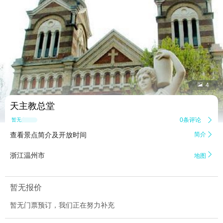


4
天主教总堂
0条评论

暂无点评
查看景点简介及开放时间
简介


浙江温州市
地图
暂无报价
暂无门票预订，我们正在努力补充