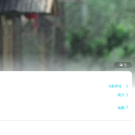

5
0条评论

简介


地图