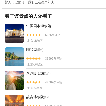
暂无门票预订，我们正在努力补充
看了该景点的人还看了
中国国家博物馆
5925条评论


北京·东城区
颐和园
(5A)
33699条评论


北京·海淀区
八达岭长城
(5A)
42689条评论


北京·延庆县
故宫博物院
(5A)