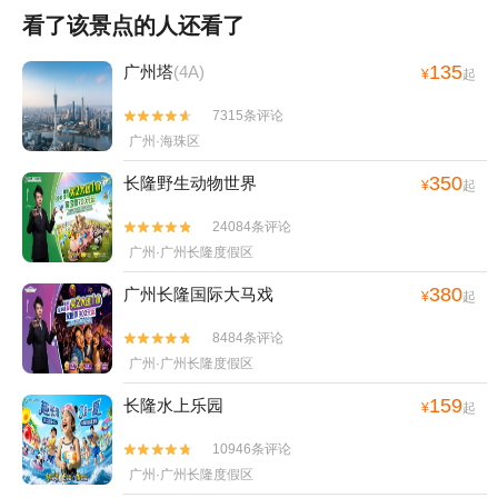
看了该景点的人还看了
135
广州塔
(4A)
¥
起
7315条评论


广州·海珠区
350
长隆野生动物世界
¥
起
24084条评论


广州·广州长隆度假区
380
广州长隆国际大马戏
¥
起
8484条评论


广州·广州长隆度假区
159
长隆水上乐园
¥
起
10946条评论


广州·广州长隆度假区