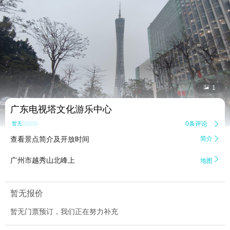


1
广东电视塔文化游乐中心
0条评论

暂无点评
查看景点简介及开放时间
简介


广州市越秀山北峰上
地图
暂无报价
暂无门票预订，我们正在努力补充