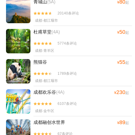
80
青城山
(5A)
¥
起
20140条评论


成都·都江堰市
50
杜甫草堂
(4A)
¥
起
5774条评论


成都·青羊区
55
熊猫谷
¥
起
1789条评论


成都·都江堰市
230
成都欢乐谷
(4A)
¥
起
6107条评论


成都·金牛区
89
成都融创水世界
¥
起
67条评论

