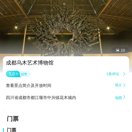


10
成都乌木艺术博物馆
5.0
1条评论

分
超赞
查看景点简介及开放时间
简介


四川省成都市都江堰市中兴镇花木城内
地图
门票
门票