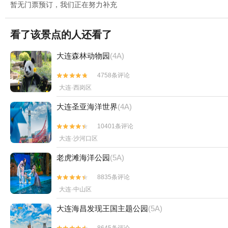
暂无门票预订，我们正在努力补充
看了该景点的人还看了
大连森林动物园
(4A)
4758条评论


大连·西岗区
大连圣亚海洋世界
(4A)
10401条评论


大连·沙河口区
老虎滩海洋公园
(5A)
8835条评论


大连·中山区
大连海昌发现王国主题公园
(5A)