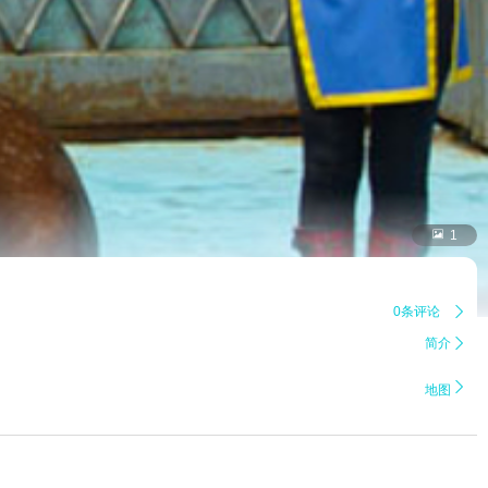

1
0条评论

简介


地图