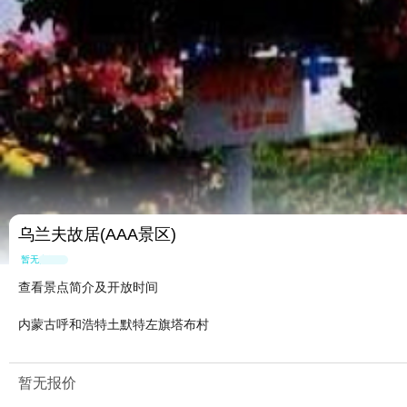
乌兰夫故居(AAA景区)
暂无点评
查看景点简介及开放时间
内蒙古呼和浩特土默特左旗塔布村
暂无报价