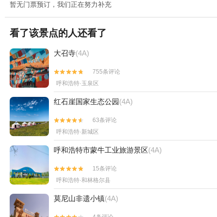
暂无门票预订，我们正在努力补充
看了该景点的人还看了
大召寺
(4A)
755条评论


呼和浩特·玉泉区
红石崖国家生态公园
(4A)
63条评论


呼和浩特·新城区
呼和浩特市蒙牛工业旅游景区
(4A)
15条评论


呼和浩特·和林格尔县
莫尼山非遗小镇
(4A)