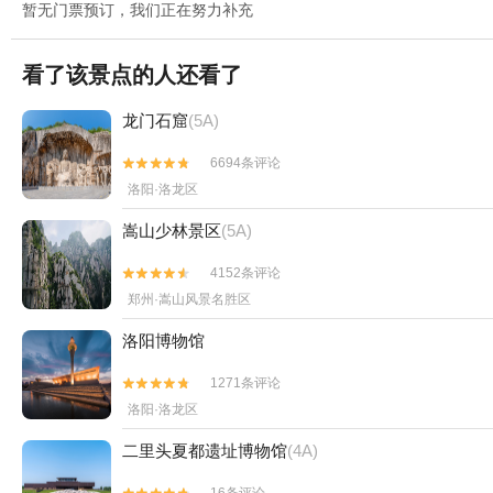
暂无门票预订，我们正在努力补充
看了该景点的人还看了
龙门石窟
(5A)
6694条评论


洛阳·洛龙区
嵩山少林景区
(5A)
4152条评论


郑州·嵩山风景名胜区
洛阳博物馆
1271条评论


洛阳·洛龙区
二里头夏都遗址博物馆
(4A)