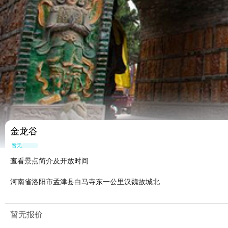
金龙谷
暂无点评
查看景点简介及开放时间
河南省洛阳市孟津县白马寺东一公里汉魏故城北
暂无报价