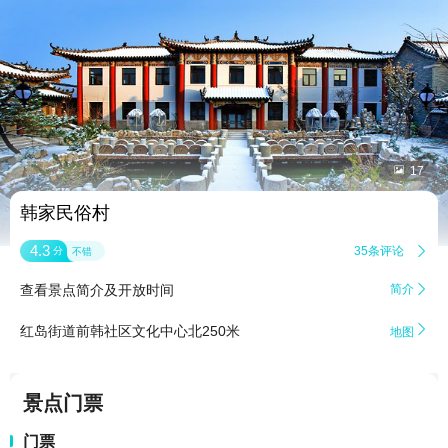


17
韩家民俗村
4.3
35条评论

分
不错
查看景点简介及开放时间
简介


红岛街道前韩社区文化中心北250米
地图
景点门票
门票