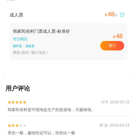
48
成人票

¥
起
韩家民俗村门票成人票-标准价
48
¥
可订明日
预订
随时退
需换票
携程-国内
预订须知

用户评论
m*8 2018-05-15


韩家民俗村是中国海盐生产的发源地，天赐渔场。
来*涯 2018-04-13


景色一般，趣味性还可以，性价比一般