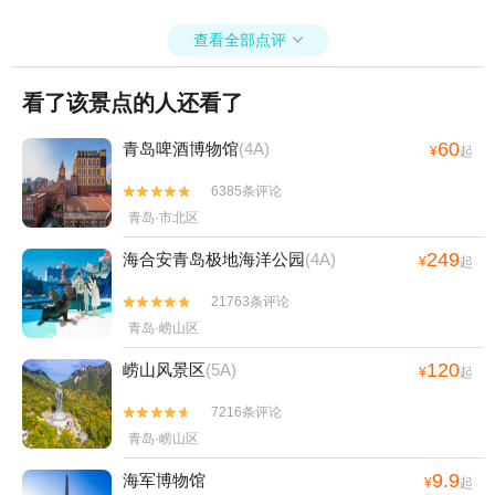
查看全部点评

看了该景点的人还看了
60
青岛啤酒博物馆
(4A)
¥
起
6385条评论


青岛·市北区
249
海合安青岛极地海洋公园
(4A)
¥
起
21763条评论


青岛·崂山区
120
崂山风景区
(5A)
¥
起
7216条评论


青岛·崂山区
9.9
海军博物馆
¥
起