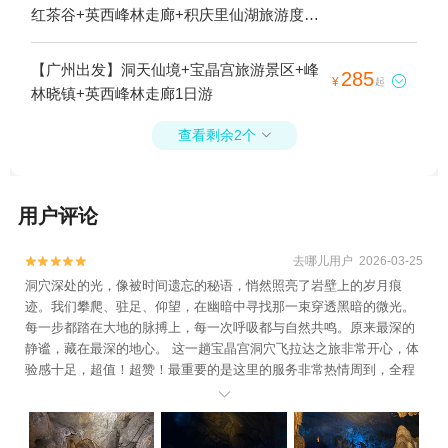
红茶谷+英西峰林走廊+积庆里仙湖旅游度假
区+奥园英德巧克力乐园1日游
【广州出发】洞天仙境+宝晶宫旅游景区+峰
285

¥
起
林晓镇+英西峰林走廊1日游
查看剩余2个

用户评论
去哪儿用户 2026-03-25


洞穴深处的光，像被时间遗忘的秘语，悄然照亮了岩壁上的岁月痕
迹。我们攀爬、驻足、仰望，在幽暗中寻找那一束穿透黑暗的微光。
每一步都踏在大地的脉搏上，每一次呼吸都与自然共鸣。原来最深的
静谧，藏在最深的地心。 这一趟宝晶宫洞穴飞拉达之旅非常开心，体
验感十足，超值！超赞！最重要的是这里的服务非常热情周到，全程
给我们拍照的教练竟然是我老乡，他是余教练，帮我们拍了很多好看

的照片，他特别幽默风趣，值得点赞好评！！