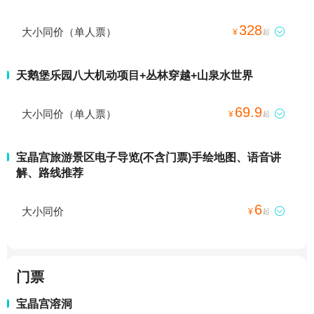
328
大小同价（单人票）

¥
起
天鹅堡乐园八大机动项目+丛林穿越+山泉水世界
69.9
大小同价（单人票）

¥
起
宝晶宫旅游景区电子导览(不含门票)手绘地图、语音讲
解、路线推荐
6
大小同价

¥
起
门票
宝晶宫溶洞