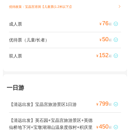
优待政策：宝晶宫溶洞【儿童票(1.2米以下)】

76
成人票

¥
起
50
优待票（儿童/长者）

¥
起
152
双人票

¥
起
一日游
799
【清远出发】宝晶宫旅游景区1日游

¥
起
【清远出发】英石园+宝晶宫旅游景区+英德
450
仙桥地下河+宝墩湖湖山温泉度假村+积庆里

¥
起