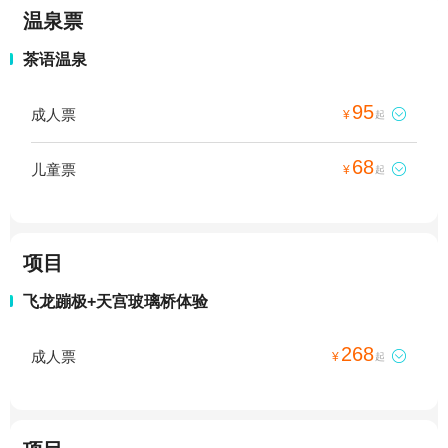
温泉票
茶语温泉
95
成人票

¥
起
68
儿童票

¥
起
项目
飞龙蹦极+天宫玻璃桥体验
268
成人票

¥
起