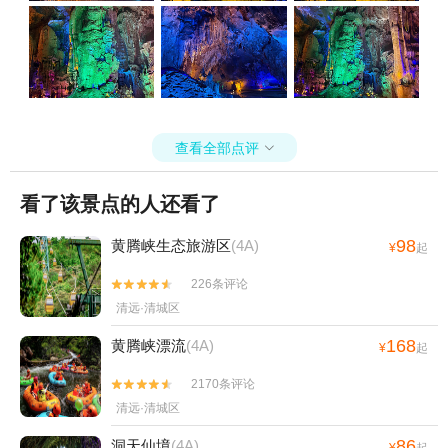
查看全部点评

看了该景点的人还看了
98
黄腾峡生态旅游区
(4A)
¥
起
226条评论


清远·清城区
168
黄腾峡漂流
(4A)
¥
起
2170条评论


清远·清城区
86
洞天仙境
(4A)