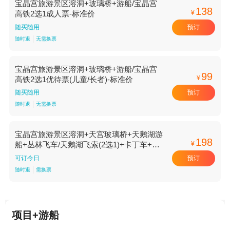
宝晶宫旅游景区溶洞+玻璃桥+游船/宝晶宫
138
¥
高铁2选1成人票-标准价
预订
随买随用
随时退
无需换票
宝晶宫旅游景区溶洞+玻璃桥+游船/宝晶宫
99
¥
高铁2选1优待票(儿童/长者)-标准价
预订
随买随用
随时退
无需换票
宝晶宫旅游景区溶洞+天宫玻璃桥+天鹅湖游
198
¥
船+丛林飞车/天鹅湖飞索(2选1)+卡丁车+碰
碰车成人票-标准价
预订
可订今日
随时退
需换票
项目+游船