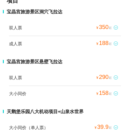
项目
宝晶宫旅游景区洞穴飞拉达
350
双人票

¥
起
188
成人票

¥
起
宝晶宫旅游景区悬壁飞拉达
290
双人票

¥
起
158
大小同价

¥
起
天鹅堡乐园八大机动项目+山泉水世界
39.9
大小同价（单人票）

¥
起