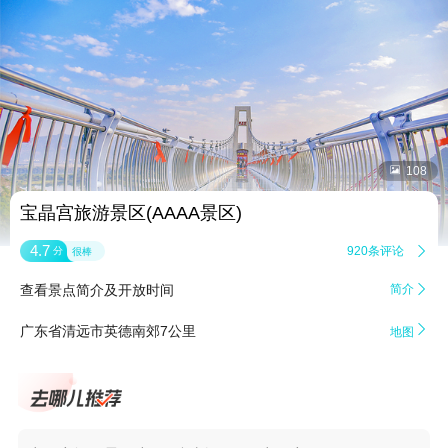


108
宝晶宫旅游景区(AAAA景区)
4.7
920条评论

分
很棒
查看景点简介及开放时间
简介


广东省清远市英德南郊7公里
地图