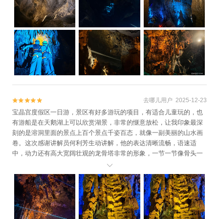
去哪儿用户 2025-12-23


宝晶宫度假区一日游，景区有好多游玩的项目，有适合儿童玩的，也
有游船是在天鹅湖上可以欣赏湖景，非常的惬意放松，让我印象最深
刻的是溶洞里面的景点上百个景点千姿百态，就像一副美丽的山水画
卷。这次感谢讲解员何利芳生动讲解，他的表达清晰流畅，语速适
中，动力还有高大宽阔壮观的龙骨塔非常的形象，一节一节像骨头一
样，还有洞藏酒可以品尝。
