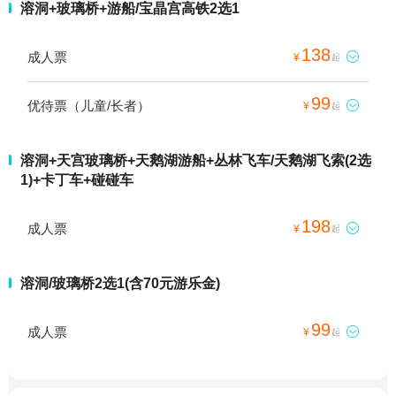
溶洞+玻璃桥+游船/宝晶宫高铁2选1
138
成人票

¥
起
99
优待票（儿童/长者）

¥
起
溶洞+天宫玻璃桥+天鹅湖游船+丛林飞车/天鹅湖飞索(2选
1)+卡丁车+碰碰车
198
成人票

¥
起
溶洞/玻璃桥2选1(含70元游乐金)
99
成人票

¥
起