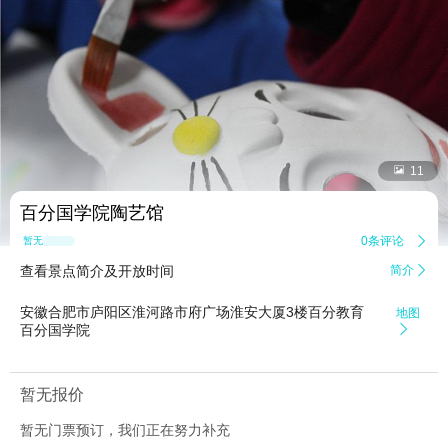


11
百分国学院陶艺馆
0条评论

暂无点评
查看景点简介及开放时间
简介

安徽合肥市庐阳区淮河路市府广场淮安大厦3楼百分教育
地图
百分国学院

暂无报价
暂无门票预订，我们正在努力补充