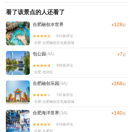
看了该景点的人还看了
128
合肥融创水世界
¥
起
810条评论


合肥·合肥融创文化旅游城
7
包公园
(4A)
¥
起
989条评论


合肥·包河区
168
合肥融创乐园
(4A)
¥
起
792条评论


合肥·合肥融创文化旅游城
140
合肥海洋世界
(3A)
¥
起
629条评论


合肥·合肥市