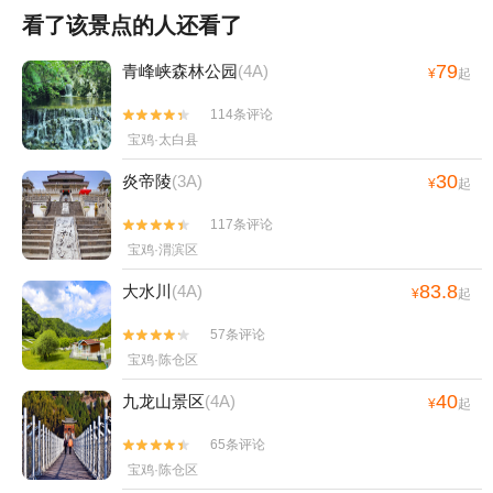
看了该景点的人还看了
79
青峰峡森林公园
(4A)
¥
起
114条评论


宝鸡·太白县
30
炎帝陵
(3A)
¥
起
117条评论


宝鸡·渭滨区
83.8
大水川
(4A)
¥
起
57条评论


宝鸡·陈仓区
40
九龙山景区
(4A)
¥
起
65条评论


宝鸡·陈仓区