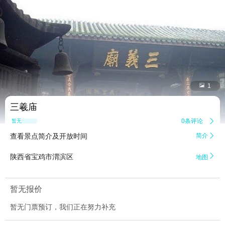


1
三羲庙
0条评论

暂无点评
查看景点简介及开放时间
简介


陕西省宝鸡市渭滨区
地图
暂无报价
暂无门票预订，我们正在努力补充