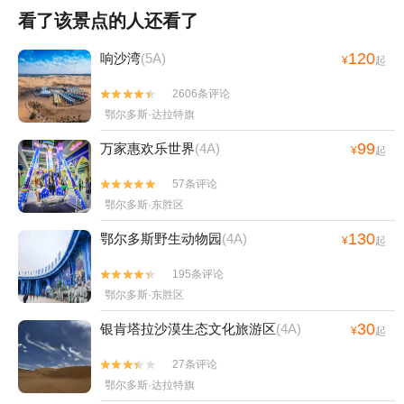
看了该景点的人还看了
120
响沙湾
(5A)
¥
起
2606条评论


鄂尔多斯·达拉特旗
99
万家惠欢乐世界
(4A)
¥
起
57条评论


鄂尔多斯·东胜区
130
鄂尔多斯野生动物园
(4A)
¥
起
195条评论


鄂尔多斯·东胜区
30
银肯塔拉沙漠生态文化旅游区
(4A)
¥
起
27条评论


鄂尔多斯·达拉特旗