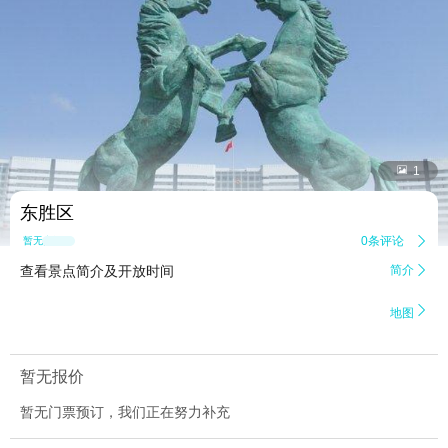


1
东胜区
0条评论

暂无点评
查看景点简介及开放时间
简介


地图
暂无报价
暂无门票预订，我们正在努力补充