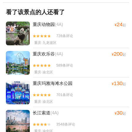
看了该景点的人还看了
24
重庆动物园
(4A)
¥
起
728条评论


重庆·九龙坡区
200
重庆欢乐谷
(4A)
¥
起
589条评论


重庆·渝北区
130
重庆玛雅海滩水公园
¥
起
701条评论


重庆·渝北区
30
长江索道
(4A)
¥
起
3548条评论


重庆·渝中区