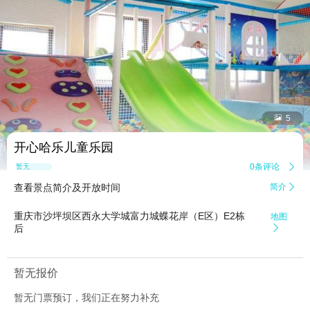


5
开心哈乐儿童乐园
0条评论

暂无点评
查看景点简介及开放时间
简介

重庆市沙坪坝区西永大学城富力城蝶花岸（E区）E2栋
地图
后

暂无报价
暂无门票预订，我们正在努力补充