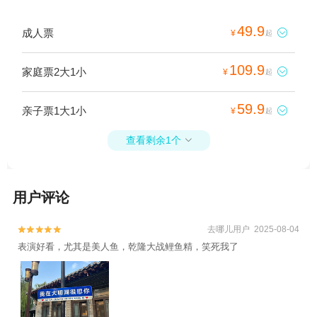
49.9
成人票

¥
起
109.9
家庭票2大1小

¥
起
59.9
亲子票1大1小

¥
起
查看剩余1个

用户评论
去哪儿用户 2025-08-04


表演好看，尤其是美人鱼，乾隆大战鲤鱼精，笑死我了