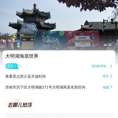


46
大明湖海底世界
3.5
303条评论

分
查看景点简介及开放时间
简介


济南市历下区大明湖路271号大明湖风景名胜区内
地图