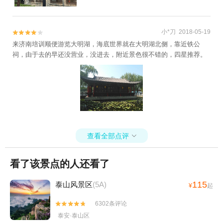
小*刀 2018-05-19


来济南培训顺便游览大明湖，海底世界就在大明湖北侧，靠近铁公
祠，由于去的早还没营业，没进去，附近景色很不错的，四星推荐。
查看全部点评

看了该景点的人还看了
115
泰山风景区
(5A)
¥
起
6302条评论


泰安·泰山区