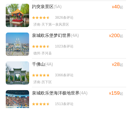
40
趵突泉景区
(5A)
¥
起
3826条评论


济南·天下第一泉风景区
200
泉城欧乐堡梦幻世界
(4A)
¥
起
1023条评论


德州·齐河县
28
千佛山
(4A)
¥
起
3366条评论


济南·历下区
159
泉城欧乐堡海洋极地世界
(4A)
¥
起
1513条评论


德州·齐河县
184.99
济南方特东方神画
(4A)
¥
起