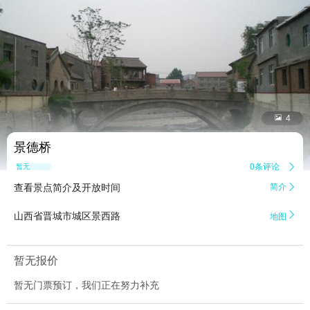


4
景德桥
0条评论

暂无点评
查看景点简介及开放时间
简介


山西省晋城市城区景西路
地图
暂无报价
暂无门票预订，我们正在努力补充