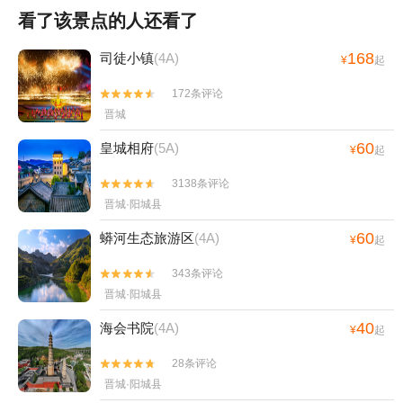
看了该景点的人还看了
168
司徒小镇
(4A)
¥
起
172条评论


晋城
60
皇城相府
(5A)
¥
起
3138条评论


晋城·阳城县
60
蟒河生态旅游区
(4A)
¥
起
343条评论


晋城·阳城县
40
海会书院
(4A)
¥
起
28条评论


晋城·阳城县