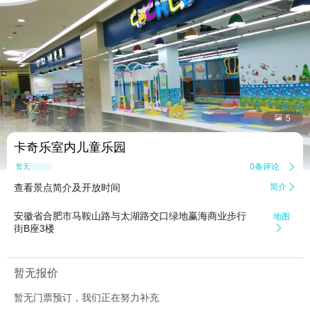


5
卡奇乐室内儿童乐园
0条评论

暂无点评
查看景点简介及开放时间
简介

安徽省合肥市马鞍山路与太湖路交口绿地赢海商业步行
地图
街B座3楼

暂无报价
暂无门票预订，我们正在努力补充