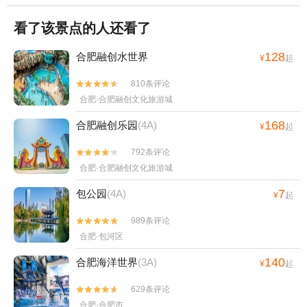
看了该景点的人还看了
128
合肥融创水世界
¥
起
810条评论


合肥·合肥融创文化旅游城
168
合肥融创乐园
(4A)
¥
起
792条评论


合肥·合肥融创文化旅游城
7
包公园
(4A)
¥
起
989条评论


合肥·包河区
140
合肥海洋世界
(3A)
¥
起
629条评论


合肥·合肥市