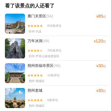
看了该景点的人还看了
85
雁门关景区
(5A)
¥
起
816条评论


忻州·代县
120
万年冰洞
(4A)
¥
起
293条评论


忻州·芦芽山旅游度假区
30
朔州崇福寺景区
(4A)
¥
起
10条评论


朔州·朔城区
30
朔州老城
¥
起
0条评论


朔州·朔城区