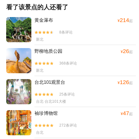
看了该景点的人还看了
214
黄金瀑布
¥
起
8条评论


新北
26
野柳地质公园
¥
起
368条评论


新北
126
台北101观景台
¥
起
25条评论


台北·台北101大楼
47
袖珍博物馆
¥
起
272条评论


台北