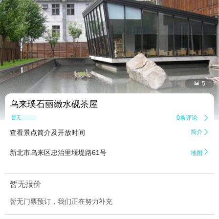


5
乌来璞石丽緻水砚茶屋
0条评论

暂无点评
查看景点简介及开放时间
简介


新北市乌来区忠治里堰堤路61号
地图
暂无报价
暂无门票预订，我们正在努力补充