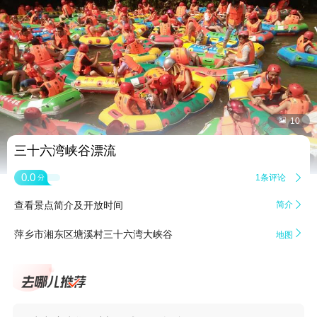


10
三十六湾峡谷漂流
0.0
1条评论

分
查看景点简介及开放时间
简介


萍乡市湘东区塘溪村三十六湾大峡谷
地图