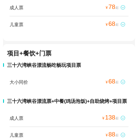
78
成人票

¥
起
68
儿童票

¥
起
项目+餐饮+门票
三十六湾峡谷漂流畅吃畅玩项目票
68
大小同价

¥
起
三十六湾峡谷漂流票+中餐(鸡汤泡饭)+自助烧烤+项目票
138
成人票

¥
起
88
儿童票

¥
起