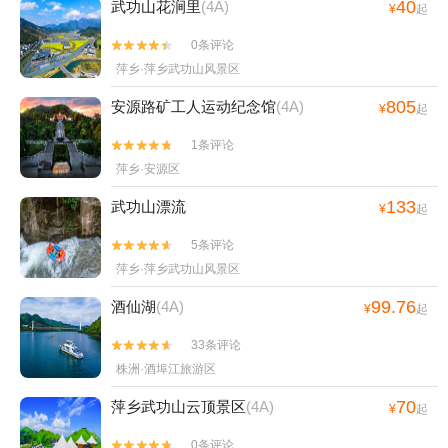
25
萍乡武功山风景区
(5A)
¥
起
1442条评论


萍乡·芦溪县
40
武功山花涧里
(4A)
¥
起
0条评论


萍乡·萍乡武功山风景区
805
安源路矿工人运动纪念馆
(4A)
¥
起
1条评论


萍乡·安源区
133
武功山漂流
¥
起
5条评论


萍乡·萍乡武功山风景区
99.76
酒仙湖
(4A)
¥
起
33条评论

