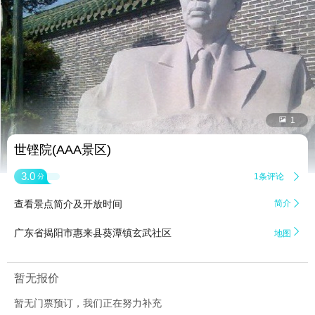


1
世铿院(AAA景区)
3.0
1条评论

分
查看景点简介及开放时间
简介


广东省揭阳市惠来县葵潭镇玄武社区
地图
暂无报价
暂无门票预订，我们正在努力补充