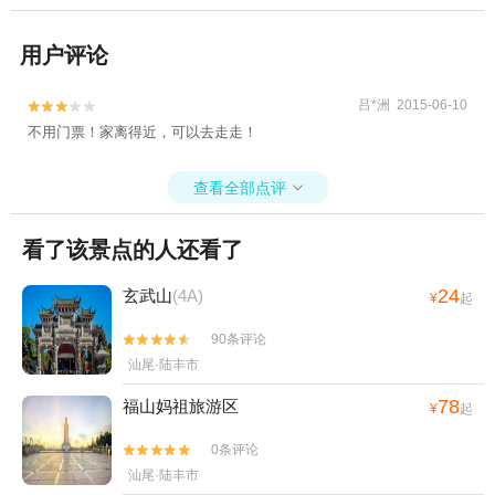
用户评论
吕*洲 2015-06-10


不用门票！家离得近，可以去走走！
查看全部点评

看了该景点的人还看了
24
玄武山
(4A)
¥
起
90条评论


汕尾·陆丰市
78
福山妈祖旅游区
¥
起
0条评论


汕尾·陆丰市