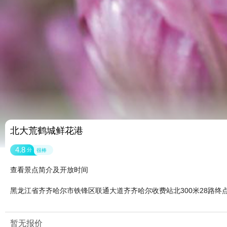
北大荒鹤城鲜花港
4.8
分
很棒
查看景点简介及开放时间
黑龙江省齐齐哈尔市铁锋区联通大道齐齐哈尔收费站北300米28路终
暂无报价