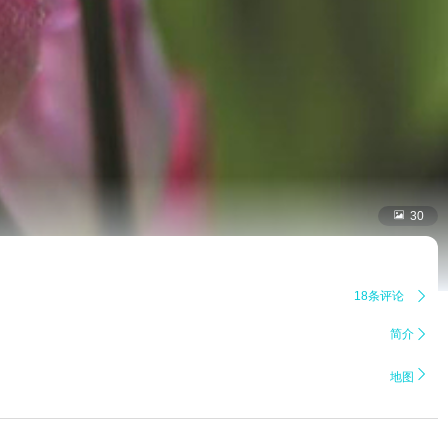

30
18条评论

简介


地图